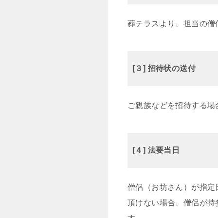
葬テラスより、担当の僧
[３] 招待状の送付
ご親族などを招待する場
[４] 法要当日
僧侶（お坊さん）が指定
頂けない場合、僧侶が持